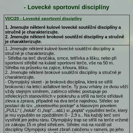
- Lovecké sportovní disciplíny
VI/C/20 - Lovecké sportovní disciplíny
1. Jmenujte některé kulové lovecké soutěžní disciplíny a
stručně je charakterizujte.
2. Jmenujte některé brokové soutěžní disciplíny a stručně
je charakterizujte.
1. Jmenujte některé kulové lovecké soutěžní disciplíny a
stručně je charakterizujte.
- Střelba na terč divočáka, srnce, tetřívka a lišku, nebo při
sportovní střelbě na kulaté sportovní terče, vše na 50 m.
Střelba na průseku na zajíce, kňoura, lišku.
2. Jmenujte některé brokové soutěžní disciplíny a stručně je
charakterizujte.
- Olympijský skeet - je broková disciplína, která se střílí
brokovnicí na letící asfaltové terče. Ty jsou vrhány ze dvou věží
vždy stejným směrem, zatímco střelec postupuje po
střeleckých stanovištích v polokruhu a střílí na terče střídavě
zleva a zprava, případně na dva terče najednou. Střelec se
postaví do tzv. „skeetového postoje“ a hlasovým povelem
„PULL“ ( „holub“ či „hop“…atd.) si „poptá“ vypuštění terče, který
je mu vypuštěn se zpožděním 0 - 2,9 s.. Na každý terč smí
vystřelit jen jednu ránu. Olympijský trap se střílí na terče vržené
ze zákopu 15 m před střelcem. Střelec má na rozdíl od
disciplíny Olympijský skeet zbraň založenu v rameni, po jeho