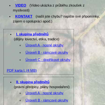
VIDEO
(Video ukázka z průběhu zkoušek z
myslivosti)
KONTAKT
(našli jste chybu? napište své připomínky,
zájem o spolupráci apod.)
I. skupina předmětů
(dějiny lovectví, etika, tradice)
Úroveň A - nosné okruhy
Úroveň B - rámcové okruhy
Úroveň C - doplňkové okruhy
PDF karta I.
(4 MB)
II. skupina předmětů
(právní předpisy, plány hospodaření)
Úroveň A - nosné okruhy
Úroveň B - rámcové okruhy