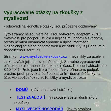
Vypracované otázky na zkoušky z
myslivosti
- odpovědi na jednotlivé otázky jsou průběžně doplňovány.
Tyto stránky nejsou veřejné. Jsou vytvořeny adeptem kurzu
myslivosti pro podporu studia v nejlepším vědomí a svědomí,
přesto nemusí obsahovat správné a úplné informace.
Nespoléhej se slepě na tento web a ke studiu využij Penzum aj.
doporučenou literaturu!
Stránky
www.myslivecke-zkousky.cz
nevznikly za účelem
zisku, avšak jejich provoz něco stojí. Samotné vypracování
otázek zabralo mnoho desítek hodin času. Poslední aktualizace
8.10.2021. Proto jsou-li pro Tebe stránky přínosem, podpoř,
prosím, jejich provoz a údržbu zasláním libovolné částky na
účet Fio 2501624072 / 2010. Díky a myslivosti zdar!
DOMŮ
(návrat na hlavní stránku)
TEST ZNALOSTÍ
(vyzkoušej své znalosti jako u
zkoušek)
MYSLIVECKÝ HOSPODÁŘ
(
jak to probíhá
)