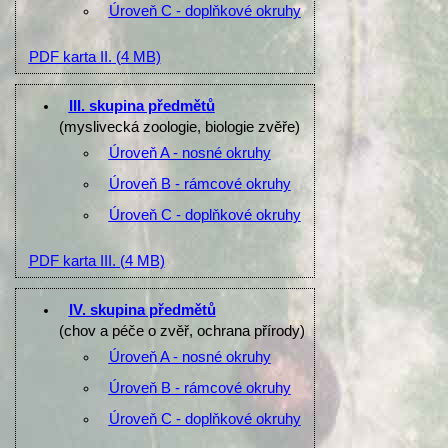
Úroveň C - doplňkové okruhy
PDF karta II.
(4 MB)
III. skupina předmětů
(myslivecká zoologie, biologie zvěře)
Úroveň A - nosné okruhy
Úroveň B - rámcové okruhy
Úroveň C - doplňkové okruhy
PDF karta III.
(4 MB)
IV. skupina předmětů
(chov a péče o zvěř, ochrana přírody)
Úroveň A - nosné okruhy
Úroveň B - rámcové okruhy
Úroveň C - doplňkové okruhy