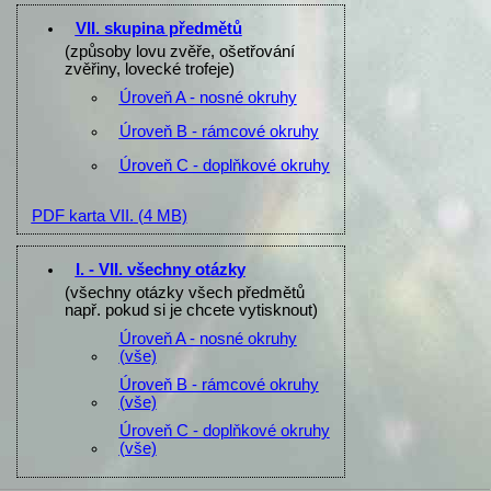
VII. skupina předmětů
(způsoby lovu zvěře, ošetřování
zvěřiny, lovecké trofeje)
Úroveň A - nosné okruhy
Úroveň B - rámcové okruhy
Úroveň C - doplňkové okruhy
PDF karta VII.
(4 MB)
I. - VII. všechny otázky
(všechny otázky všech předmětů
např. pokud si je chcete vytisknout)
Úroveň A - nosné okruhy
(vše)
Úroveň B - rámcové okruhy
(vše)
Úroveň C - doplňkové okruhy
(vše)