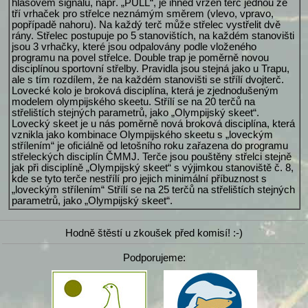
hlasovém signálu, např. „PULL“, je ihned vržen terč jednou ze
tří vrhaček pro střelce neznámým směrem (vlevo, vpravo,
popřípadě nahoru). Na každý terč může střelec vystřelit dvě
rány. Střelec postupuje po 5 stanovištích, na každém stanovišti
jsou 3 vrhačky, které jsou odpalovány podle vloženého
programu na povel střelce. Double trap je poměrně novou
disciplínou sportovní střelby. Pravidla jsou stejná jako u Trapu,
ale s tím rozdílem, že na každém stanovišti se střílí dvojterč.
Lovecké kolo je broková disciplína, která je zjednodušeným
modelem olympijského skeetu. Střílí se na 20 terčů na
střelištích stejných parametrů, jako „Olympijský skeet“.
Lovecký skeet je u nás poměrně nová broková disciplína, která
vznikla jako kombinace Olympijského skeetu s „loveckým
střílením“ je oficiálně od letošního roku zařazena do programu
střeleckých disciplín ČMMJ. Terče jsou pouštěny střelci stejně
jak při disciplíně „Olympijský skeet“ s výjimkou stanoviště č. 8,
kde se tyto terče nestřílí pro jejich minimální příbuznost s
„loveckým střílením“ Střílí se na 25 terčů na střelištích stejných
parametrů, jako „Olympijský skeet“.
Hodně štěstí u zkoušek před komisí! :-)
Podporujeme: