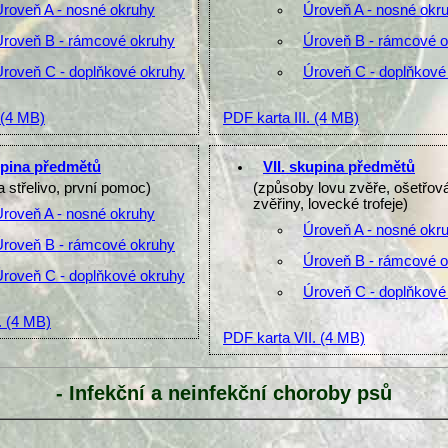
Úroveň A - nosné okruhy
Úroveň A - nosné okr
Úroveň B - rámcové okruhy
Úroveň B - rámcové 
Úroveň C - doplňkové okruhy
Úroveň C - doplňkové
(4 MB)
PDF karta III.
(4 MB)
upina předmětů
VII. skupina předmětů
a střelivo, první pomoc)
(způsoby lovu zvěře, ošetřov
zvěřiny, lovecké trofeje)
Úroveň A - nosné okruhy
Úroveň A - nosné okr
Úroveň B - rámcové okruhy
Úroveň B - rámcové 
Úroveň C - doplňkové okruhy
Úroveň C - doplňkové
.
(4 MB)
PDF karta VII.
(4 MB)
- Infekční a neinfekční choroby psů