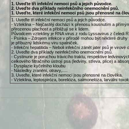
1. Uveďte tři infekční nemoci psů a jejich původce.
2. Uveďte dva příklady neinfekčního onemocnění psů.
1. Uveďte, které infekční nemoci psů jsou přenosné na člo
1. Uveďte tři infekční nemoci psů a jejich původce.
- Vzteklina – Nejčastěji dochází k přenosu kousnutím a přímý
přirozenou plachost a přibližují se k lidem.
Původcem vztekliny je RNA virus z rodu Lyssavirus z čeledi Rh
- Psinka – Zdrojem infekce v přírodě mohou být některé druhy 
je příbuzný lidskému viru spalniček.
- Infekční hepatitida – Neboli infekční zánět jater psů je viro
2. Uveďte dva příklady neinfekčního onemocnění psů.
- Cystinurie je poruchou trávicího traktu, respektive ledvinový
celkového filtračního ústrojí psa (ledviny, střeva, plíce) a absor
- Dysplazie kyčelního kloubu
- Následky zranění, otravy,….
3. Uveďte, které infekční nemoci jsou přenosné na člověka.
- Vzteklina, leptospiróza, borelióza, salmonelóza, larvální tox