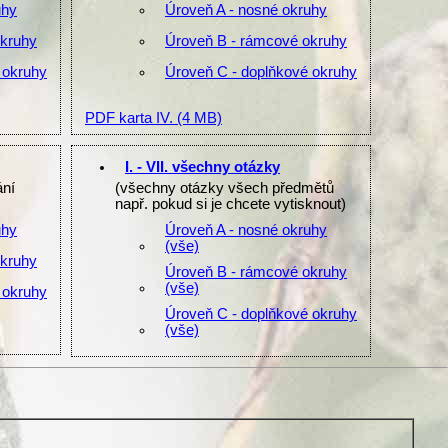
uhy
Úroveň A - nosné okruhy
okruhy
Úroveň B - rámcové okruhy
 okruhy
Úroveň C - doplňkové okruhy
PDF karta IV.
(4 MB)
I. - VII. všechny otázky
ání
(všechny otázky všech předmětů
např. pokud si je chcete vytisknout)
uhy
Úroveň A - nosné okruhy
(vše)
okruhy
Úroveň B - rámcové okruhy
(vše)
 okruhy
Úroveň C - doplňkové okruhy
(vše)