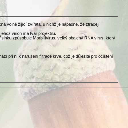
olně žijící zvířata, u nichž je nápadné, že ztrácejí
hož virion má tvar projektilu.
sinku způsobuje Morbillivirus, velký obalený RNA virus, který
 při ní k narušení filtrace krve, což je důležité pro očištění