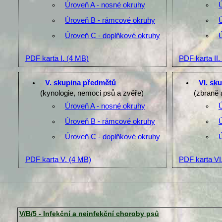
Úroveň A - nosné okruhy
Úroveň B - rámcové okruhy
Úroveň C - doplňkové okruhy
PDF karta I.
(4 MB)
PDF karta II.
V. skupina předmětů
VI. sk
(kynologie, nemoci psů a zvěře)
(zbraně 
Úroveň A - nosné okruhy
Úroveň B - rámcové okruhy
Úroveň C - doplňkové okruhy
PDF karta V.
(4 MB)
PDF karta VI
V/B/5 - Infekční a neinfekční choroby psů