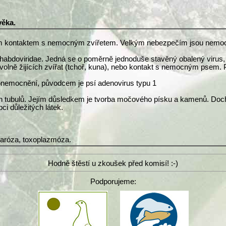
věka.
m kontaktem s nemocným zvířetem. Velkým nebezpečím jsou nemocná v
abdoviridae. Jedná se o poměrně jednoduše stavěný obalený virus, je
volně žijících zvířat (tchoř, kuna), nebo kontakt s nemocným psem. P
vé onemocnění, původcem je psí adenovirus typu 1
ch tubulů. Jejím důsledkem je tvorba močového písku a kamenů. Dochází
pci důležitých látek.
okaróza, toxoplazmóza.
Hodně štěstí u zkoušek před komisí! :-)
Podporujeme: