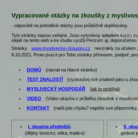
Vypracované otázky na zkoušky z myslivos
- odpovědi na jednotlivé otázky jsou průběžně doplňovány.
Tyto stránky nejsou veřejné. Jsou vytvořeny adeptem kurzu my
slepě na tento web a ke studiu využij Penzum aj. doporučenou l
Stránky
www.myslivecke-zkousky.cz
nevznikly za účelem z
8.10.2021. Proto jsou-li pro Tebe stránky přínosem, podpoř, pr
DOMŮ
(návrat na hlavní stránku)
TEST ZNALOSTÍ
(vyzkoušej své znalosti jako u zko
MYSLIVECKÝ HOSPODÁŘ
(
jak to probíhá
)
VIDEO
(Video ukázka z průběhu zkoušek z myslivost
KONTAKT
(našli jste chybu? napište své připomínky,
I. skupina předmětů
II. sk
(dějiny lovectví, etika, tradice)
(právní 