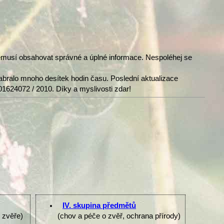
nemusí obsahovat správné a úplné informace. Nespoléhej se
abralo mnoho desítek hodin času. Poslední aktualizace
01624072 / 2010. Díky a myslivosti zdar!
IV. skupina předmětů
e zvěře)
(chov a péče o zvěř, ochrana přírody)