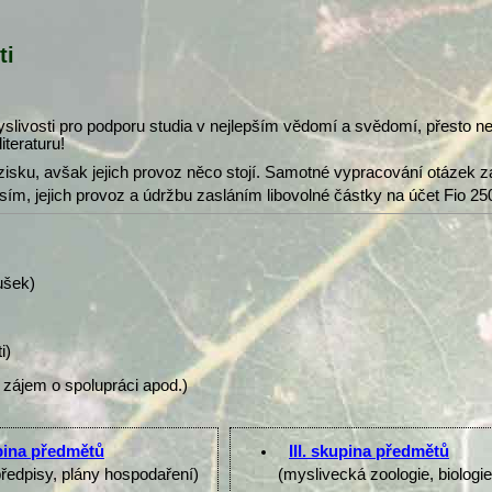
ti
slivosti pro podporu studia v nejlepším vědomí a svědomí, přesto 
iteraturu!
isku, avšak jejich provoz něco stojí. Samotné vypracování otázek z
osím, jejich provoz a údržbu zasláním libovolné částky na účet Fio 25
ušek)
i)
 zájem o spolupráci apod.)
upina předmětů
III. skupina předmětů
předpisy, plány hospodaření)
(myslivecká zoologie, biologi