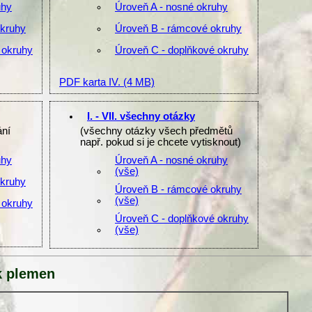
uhy
Úroveň A - nosné okruhy
okruhy
Úroveň B - rámcové okruhy
 okruhy
Úroveň C - doplňkové okruhy
PDF karta IV.
(4 MB)
I. - VII. všechny otázky
ání
(všechny otázky všech předmětů
např. pokud si je chcete vytisknout)
uhy
Úroveň A - nosné okruhy
(vše)
okruhy
Úroveň B - rámcové okruhy
(vše)
 okruhy
Úroveň C - doplňkové okruhy
(vše)
ik plemen