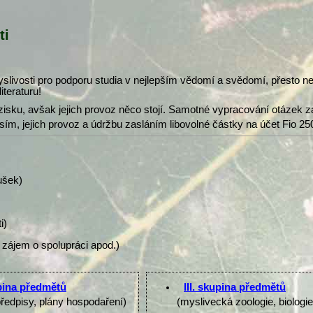
ti
slivosti pro podporu studia v nejlepším vědomí a svědomí, přesto 
iteraturu!
isku, avšak jejich provoz něco stojí. Samotné vypracování otázek z
osím, jejich provoz a údržbu zasláním libovolné částky na účet Fio 25
ušek)
i)
 zájem o spolupráci apod.)
upina předmětů
III. skupina předmětů
předpisy, plány hospodaření)
(myslivecká zoologie, biologi