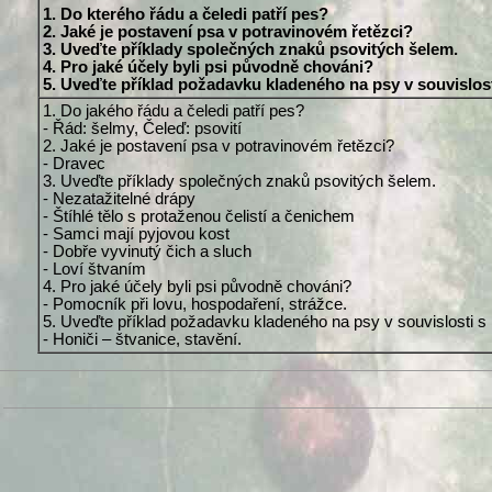
1. Do kterého řádu a čeledi patří pes?
2. Jaké je postavení psa v potravinovém řetězci?
3. Uveďte příklady společných znaků psovitých šelem.
4. Pro jaké účely byli psi původně chováni?
5. Uveďte příklad požadavku kladeného na psy v souvislost
1. Do jakého řádu a čeledi patří pes?
- Řád: šelmy, Čeleď: psovití
2. Jaké je postavení psa v potravinovém řetězci?
- Dravec
3. Uveďte příklady společných znaků psovitých šelem.
- Nezatažitelné drápy
- Štíhlé tělo s protaženou čelistí a čenichem
- Samci mají pyjovou kost
- Dobře vyvinutý čich a sluch
- Loví štvaním
4. Pro jaké účely byli psi původně chováni?
- Pomocník při lovu, hospodaření, strážce.
5. Uveďte příklad požadavku kladeného na psy v souvislosti s k
- Honiči – štvanice, stavění.