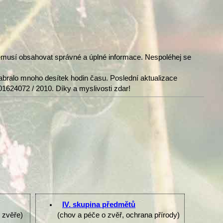
nemusí obsahovat správné a úplné informace. Nespoléhej se
abralo mnoho desítek hodin času. Poslední aktualizace
01624072 / 2010. Díky a myslivosti zdar!
IV. skupina předmětů
e zvěře)
(chov a péče o zvěř, ochrana přírody)