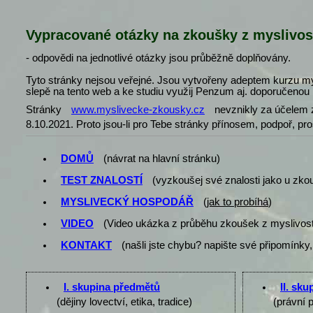
Vypracované otázky na zkoušky z myslivos
- odpovědi na jednotlivé otázky jsou průběžně doplňovány.
Tyto stránky nejsou veřejné. Jsou vytvořeny adeptem kurzu my
slepě na tento web a ke studiu využij Penzum aj. doporučenou l
Stránky
www.myslivecke-zkousky.cz
nevznikly za účelem z
8.10.2021. Proto jsou-li pro Tebe stránky přínosem, podpoř, pr
DOMŮ
(návrat na hlavní stránku)
TEST ZNALOSTÍ
(vyzkoušej své znalosti jako u zko
MYSLIVECKÝ HOSPODÁŘ
(
jak to probíhá
)
VIDEO
(Video ukázka z průběhu zkoušek z myslivost
KONTAKT
(našli jste chybu? napište své připomínky,
I. skupina předmětů
II. sk
(dějiny lovectví, etika, tradice)
(právní 