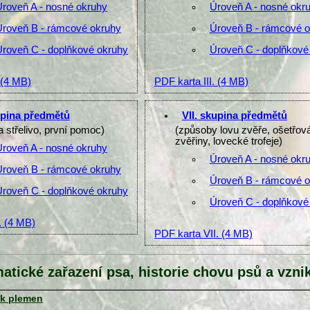
Úroveň A - nosné okruhy
Úroveň A - nosné okr
Úroveň B - rámcové okruhy
Úroveň B - rámcové 
Úroveň C - doplňkové okruhy
Úroveň C - doplňkové
(4 MB)
PDF karta III.
(4 MB)
upina předmětů
VII. skupina předmětů
a střelivo, první pomoc)
(způsoby lovu zvěře, ošetřov
zvěřiny, lovecké trofeje)
Úroveň A - nosné okruhy
Úroveň A - nosné okr
Úroveň B - rámcové okruhy
Úroveň B - rámcové 
Úroveň C - doplňkové okruhy
Úroveň C - doplňkové
.
(4 MB)
PDF karta VII.
(4 MB)
atické zařazení psa, historie chovu psů a vzn
ik plemen