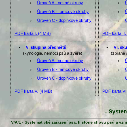
Úroveň A - nosné okruhy
Úroveň B - rámcové okruhy
Úroveň C - doplňkové okruhy
PDF karta I.
(4 MB)
PDF karta II.
V. skupina předmětů
VI. sk
(kynologie, nemoci psů a zvěře)
(zbraně 
Úroveň A - nosné okruhy
Úroveň B - rámcové okruhy
Úroveň C - doplňkové okruhy
PDF karta V.
(4 MB)
PDF karta VI
- System
V/A/1 - Systematické zařazení psa, historie chovu psů a vzn