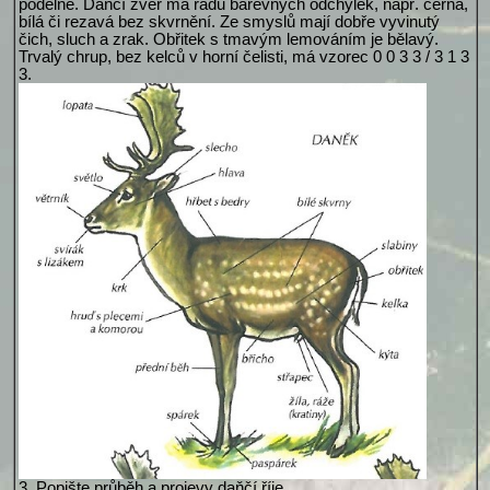
podélně. Daňčí zvěř má řadu barevných odchylek, např. černá,
bílá či rezavá bez skvrnění. Ze smyslů mají dobře vyvinutý
čich, sluch a zrak. Obřitek s tmavým lemováním je bělavý.
Trvalý chrup, bez kelců v horní čelisti, má vzorec 0 0 3 3 / 3 1 3
3.
3. Popište průběh a projevy daňčí říje.