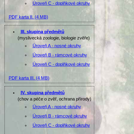
Úroveň C - doplňkové okruhy
PDF karta II.
(4 MB)
III. skupina předmětů
(myslivecká zoologie, biologie zvěře)
Úroveň A - nosné okruhy
Úroveň B - rámcové okruhy
Úroveň C - doplňkové okruhy
PDF karta III.
(4 MB)
IV. skupina předmětů
(chov a péče o zvěř, ochrana přírody)
Úroveň A - nosné okruhy
Úroveň B - rámcové okruhy
Úroveň C - doplňkové okruhy