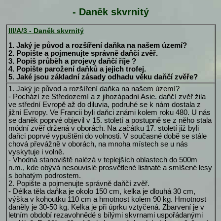
- Daněk skvrnitý
III/A/3 - Daněk skvrnitý
1. Jaký je původ a rozšíření daňka na našem území?
2. Popište a pojmenujte správně daňčí zvěř.
3. Popiš průběh a projevy daňčí říje ?
4. Popište parožení daňků a jejich trofej.
5. Jaké jsou základní zásady odhadu věku daňčí zvěře?
1. Jaký je původ a rozšíření daňka na našem území?
- Pochází ze Středozemí a z jihozápadní Asie. daňčí zvěř žila
ve střední Evropě až do diluvia, podruhé se k nám dostala z
jižní Evropy. Ve Francii byli daňci známi kolem roku 480. U nás
se daněk poprvé objevil v 15. století a postupně se z něho stala
módní zvěř držená v oborách. Na začátku 17. století již byli
daňci poprvé vypuštěni do volnosti. V současné době se stále
chová převážně v oborách, na mnoha místech se u nás
vyskytuje i volně.
- Vhodná stanoviště nalézá v teplejších oblastech do 500m
n.m., kde obývá nesouvislé prosvětlené listnaté a smíšené lesy
s bohatým podrostem.
2. Popište a pojmenujte správně daňčí zvěř.
- Délka těla daňka je okolo 150 cm, kelka je dlouhá 30 cm,
výška v kohoutku 110 cm a hmotnost kolem 90 kg. Hmotnost
daněly je 30-50 kg. Kelka je při úprku vztyčená. Zbarvení je v
letním období rezavohnědé s bílými skvrnami uspořádanými