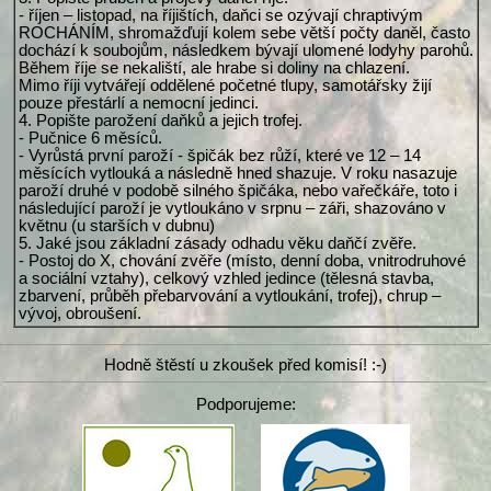
- říjen – listopad, na říjištích, daňci se ozývají chraptivým
ROCHÁNÍM, shromažďují kolem sebe větší počty daněl, často
dochází k soubojům, následkem bývají ulomené lodyhy parohů.
Během říje se nekaliští, ale hrabe si doliny na chlazení.
Mimo říji vytvářejí oddělené početné tlupy, samotářsky žijí
pouze přestárlí a nemocní jedinci.
4. Popište parožení daňků a jejich trofej.
- Pučnice 6 měsíců.
- Vyrůstá první paroží - špičák bez růží, které ve 12 – 14
měsících vytlouká a následně hned shazuje. V roku nasazuje
paroží druhé v podobě silného špičáka, nebo vařečkáře, toto i
následující paroží je vytloukáno v srpnu – záři, shazováno v
květnu (u starších v dubnu)
5. Jaké jsou základní zásady odhadu věku daňčí zvěře.
- Postoj do X, chování zvěře (místo, denní doba, vnitrodruhové
a sociální vztahy), celkový vzhled jedince (tělesná stavba,
zbarvení, průběh přebarvování a vytloukání, trofej), chrup –
vývoj, obroušení.
Hodně štěstí u zkoušek před komisí! :-)
Podporujeme: