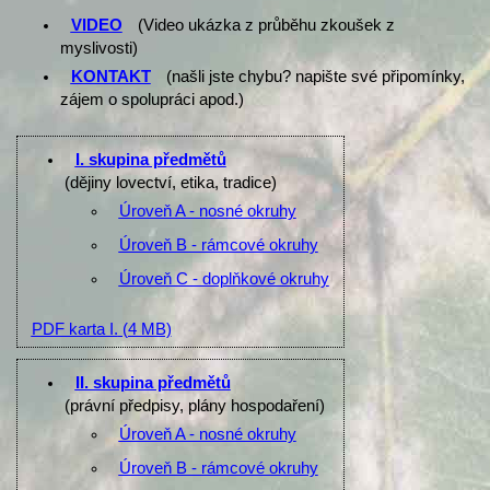
VIDEO
(Video ukázka z průběhu zkoušek z
myslivosti)
KONTAKT
(našli jste chybu? napište své připomínky,
zájem o spolupráci apod.)
I. skupina předmětů
(dějiny lovectví, etika, tradice)
Úroveň A - nosné okruhy
Úroveň B - rámcové okruhy
Úroveň C - doplňkové okruhy
PDF karta I.
(4 MB)
II. skupina předmětů
(právní předpisy, plány hospodaření)
Úroveň A - nosné okruhy
Úroveň B - rámcové okruhy