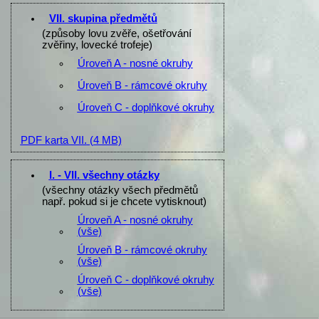
VII. skupina předmětů
(způsoby lovu zvěře, ošetřování
zvěřiny, lovecké trofeje)
Úroveň A - nosné okruhy
Úroveň B - rámcové okruhy
Úroveň C - doplňkové okruhy
PDF karta VII.
(4 MB)
I. - VII. všechny otázky
(všechny otázky všech předmětů
např. pokud si je chcete vytisknout)
Úroveň A - nosné okruhy
(vše)
Úroveň B - rámcové okruhy
(vše)
Úroveň C - doplňkové okruhy
(vše)