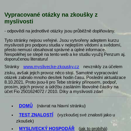
Vypracované otázky na zkoušky z
myslivosti
- odpovědi na jednotlivé otázky jsou průběžně doplňovány.
Tyto stránky nejsou veřejné. Jsou vytvořeny adeptem kurzu
myslivosti pro podporu studia v nejlepším vědomí a svědomí,
přesto nemusí obsahovat správné a úplné informace.
Nespoléhej se slepě na tento web a ke studiu využij Penzum aj.
doporučenou literaturu!
Stránky
www.myslivecke-zkousky.cz
nevznikly za účelem
zisku, avšak jejich provoz něco stojí. Samotné vypracování
otázek zabralo mnoho desítek hodin času. Poslední aktualizace
8.10.2021. Proto jsou-li pro Tebe stránky přínosem, podpoř,
prosím, jejich provoz a údržbu zasláním libovolné částky na
účet Fio 2501624072 / 2010. Díky a myslivosti zdar!
DOMŮ
(návrat na hlavní stránku)
TEST ZNALOSTÍ
(vyzkoušej své znalosti jako u
zkoušek)
MYSLIVECKÝ HOSPODÁŘ
(
jak to probíhá
)